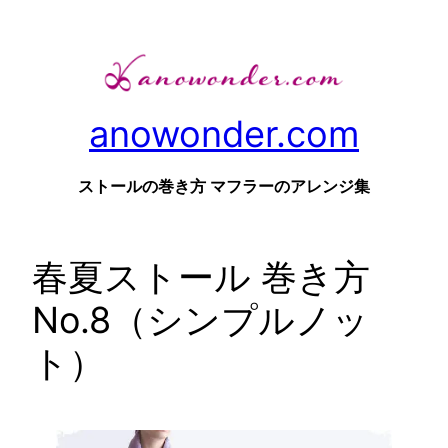
内
容
を
ス
anowonder.com
キ
ッ
プ
ストールの巻き方 マフラーのアレンジ集
春夏ストール 巻き方
No.8（シンプルノッ
ト）