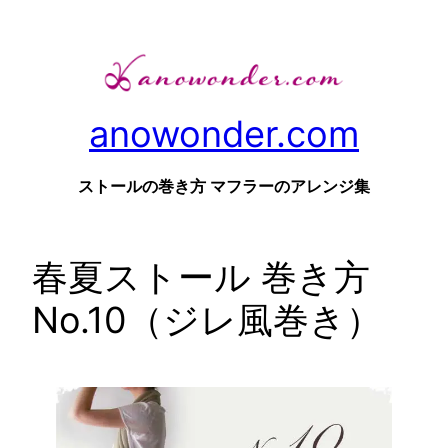
内
容
を
ス
anowonder.com
キ
ッ
プ
ストールの巻き方 マフラーのアレンジ集
春夏ストール 巻き方
No.10（ジレ風巻き）